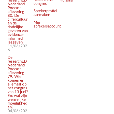
Huisstijl
researchED
congres
Nederland
Podcast
Sprekerprofiel
aflevering
aanmaken
80: De
cijfercultuur
Mijn
en de
sprekersaccount
dodelijke
gevaren van
evidence-
informed
lesgeven
11/06/202
6
De
researchED
Nederland
Podcast
aflevering
79: Wie
komen er
allemaal op
het congres
van 13 juni?
En: wat zijn
wenselijke
moeilijkhed
en?
04/06/202