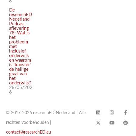
6
De
researchED
Nederland
Podcast
aflevering
78: Wat is
het
probleem
met
inclusief
onderwijs
en waarom
is ‘transfer’
de heilige
graal van
het
onderwijs?
28/05/202
6
© 2017-2026 researchED Nederland | Alle
rechten voorbehouden |
contact@researchED.eu