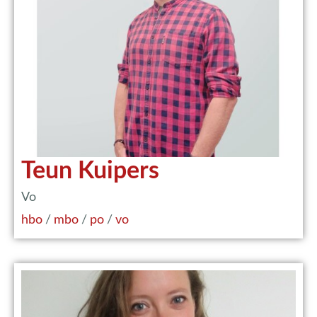
Teun Kuipers
Vo
hbo
/
mbo
/
po
/
vo