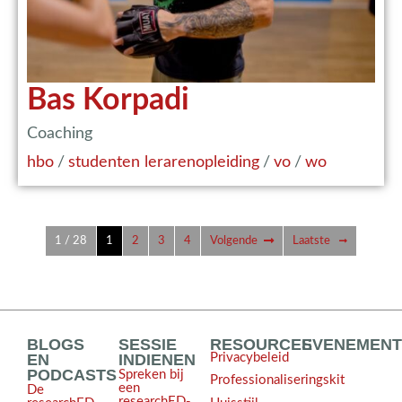
Bas Korpadi
Coaching
hbo
/
studenten lerarenopleiding
/
vo
/
wo
1 / 28
1
2
3
4
Volgende
Laatste
BLOGS
SESSIE
RESOURCES
EVENEMEN
EN
INDIENEN
Privacybeleid
PODCASTS
Spreken bij
Professionaliseringskit
een
De
researchED-