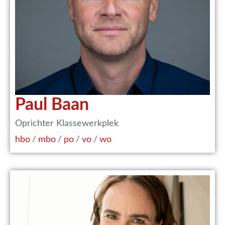
Paul Baan
Oprichter Klassewerkplek
hbo
/
mbo
/
po
/
vo
/
wo