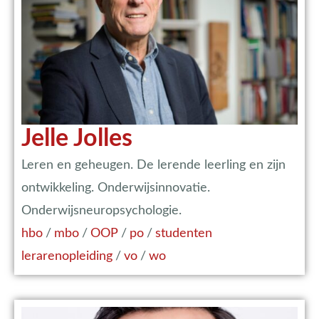
Jelle Jolles
Leren en geheugen. De lerende leerling en zijn
ontwikkeling. Onderwijsinnovatie.
Onderwijsneuropsychologie.
hbo
/
mbo
/
OOP
/
po
/
studenten
lerarenopleiding
/
vo
/
wo