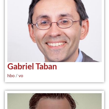
Gabriel Taban
hbo
/
vo