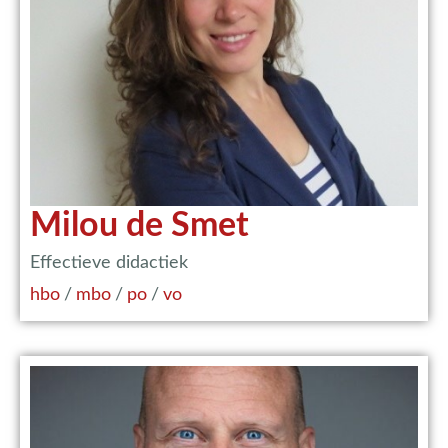
Milou de Smet
Effectieve didactiek
hbo
/
mbo
/
po
/
vo