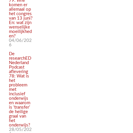
79: Wie
komen er
allemaal op
het congres
van 13 juni?
En: wat zijn
wenselijke
moeilijkhed
en?
04/06/202
6
De
researchED
Nederland
Podcast
aflevering
78: Wat is
het
probleem
met
inclusief
onderwijs
en waarom
is ‘transfer’
de heilige
graal van
het
onderwijs?
28/05/202