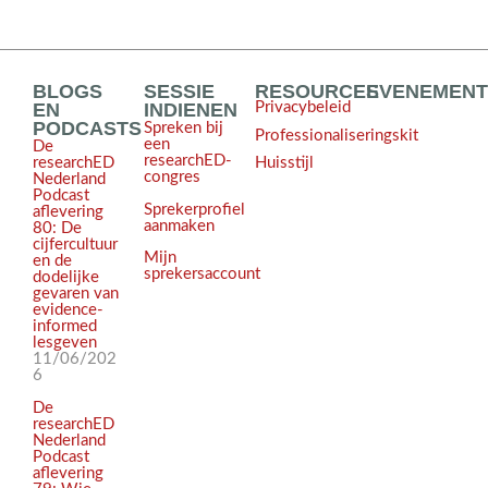
BLOGS
SESSIE
RESOURCES
EVENEMEN
EN
INDIENEN
Privacybeleid
PODCASTS
Spreken bij
Professionaliseringskit
een
De
researchED-
Huisstijl
researchED
congres
Nederland
Podcast
Sprekerprofiel
aflevering
aanmaken
80: De
cijfercultuur
Mijn
en de
sprekersaccount
dodelijke
gevaren van
evidence-
informed
lesgeven
11/06/202
6
De
researchED
Nederland
Podcast
aflevering