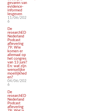
gevaren van
evidence-
informed
lesgeven
11/06/202
6
De
researchED
Nederland
Podcast
aflevering
79: Wie
komen er
allemaal op
het congres
van 13 juni?
En: wat zijn
wenselijke
moeilijkhed
en?
04/06/202
6
De
researchED
Nederland
Podcast
aflevering
78: Wat is