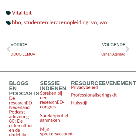
Vitaliteit
hbo
,
studenten lerarenopleiding
,
vo
,
wo
VORIGE
VOLGENDE
DOUG LEMOV
Orhan Agirdag
BLOGS
SESSIE
RESOURCES
EVENEMEN
EN
INDIENEN
Privacybeleid
PODCASTS
Spreken bij
Professionaliseringskit
een
De
researchED-
Huisstijl
researchED
congres
Nederland
Podcast
Sprekerprofiel
aflevering
aanmaken
80: De
cijfercultuur
Mijn
en de
sprekersaccount
dodelijke