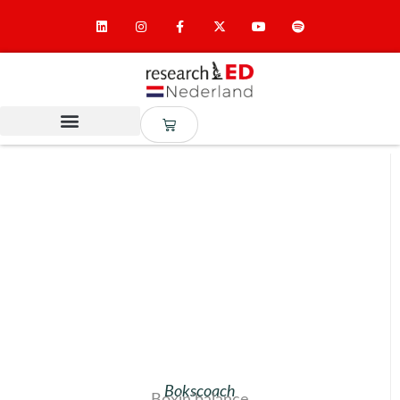
Bokscoach
Boxin’balance