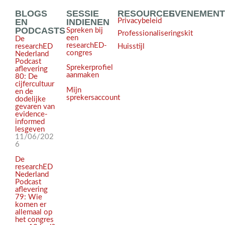
BLOGS
SESSIE
RESOURCES
EVENEMEN
EN
INDIENEN
Privacybeleid
PODCASTS
Spreken bij
Professionaliseringskit
een
De
researchED-
Huisstijl
researchED
congres
Nederland
Podcast
Sprekerprofiel
aflevering
aanmaken
80: De
cijfercultuur
Mijn
en de
sprekersaccount
dodelijke
gevaren van
evidence-
informed
lesgeven
11/06/202
6
De
researchED
Nederland
Podcast
aflevering
79: Wie
komen er
allemaal op
het congres