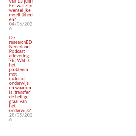
van 13 juni?
En: wat zijn
wenselijke
moeilijkhed
en?
04/06/202
6
De
researchED
Nederland
Podcast
aflevering
78: Wat is
het
probleem
met
inclusief
onderwijs
en waarom
is ‘transfer’
de heilige
graal van
het
onderwijs?
28/05/202
6