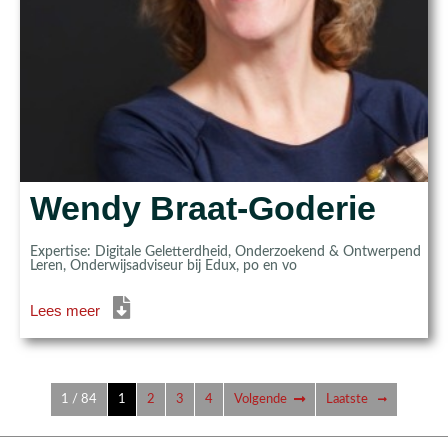
Wendy Braat-Goderie
Expertise: Digitale Geletterdheid, Onderzoekend & Ontwerpend
Leren, Onderwijsadviseur bij Edux, po en vo
Lees meer
1 / 84
1
2
3
4
Volgende
Laatste