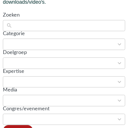
downloads/video's.
Zoeken
Categorie
30
results
Doelgroep
available
12
results
Expertise
available
30
results
Media
available
5
results
Congres/evenement
available
28
results