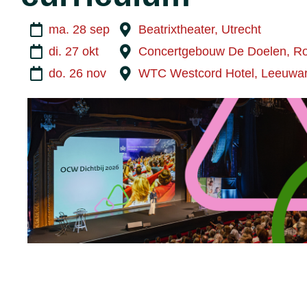
ma. 28 sep
Beatrixtheater, Utrecht
di. 27 okt
Concertgebouw De Doelen, Ro
do. 26 nov
WTC Westcord Hotel, Leeuwa