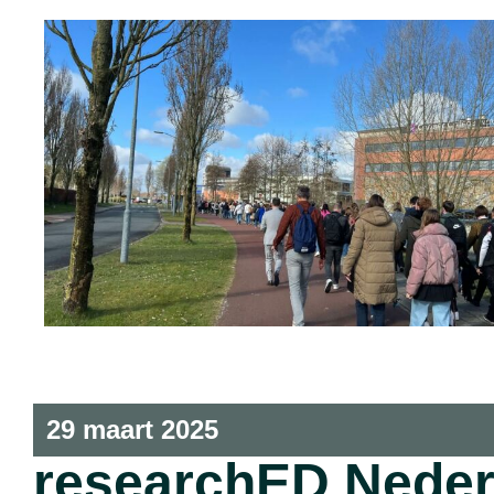
29 maart 2025
researchED Neder