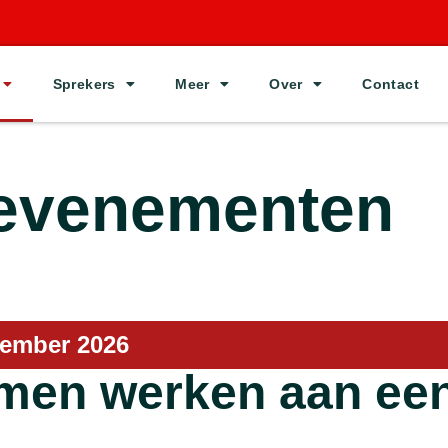
Sprekers
Meer
Over
Contact
evenementen
vember 2026
amen werken aan ee