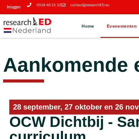
0518 48 21 22
contact@researchED.eu
Inloggen
Home
Evenementen
Aankomende 
28 september, 27 oktober en 26 no
OCW Dichtbij - S
curriculum