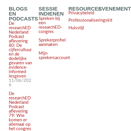
BLOGS
SESSIE
RESOURCES
EVENEMEN
EN
INDIENEN
Privacybeleid
PODCASTS
Spreken bij
Professionaliseringskit
een
De
researchED-
Huisstijl
researchED
congres
Nederland
Podcast
Sprekerprofiel
aflevering
aanmaken
80: De
cijfercultuur
Mijn
en de
sprekersaccount
dodelijke
gevaren van
evidence-
informed
lesgeven
11/06/202
6
De
researchED
Nederland
Podcast
aflevering
79: Wie
komen er
allemaal op
het congres