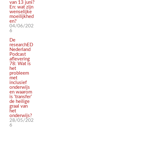
van 13 juni?
En: wat zijn
wenselijke
moeilijkhed
en?
04/06/202
6
De
researchED
Nederland
Podcast
aflevering
78: Wat is
het
probleem
met
inclusief
onderwijs
en waarom
is ‘transfer’
de heilige
graal van
het
onderwijs?
28/05/202
6