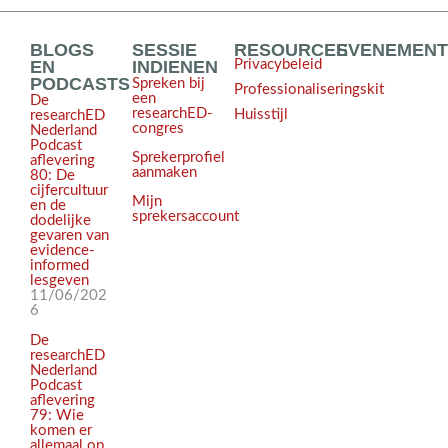
BLOGS
SESSIE
RESOURCES
EVENEMEN
EN
INDIENEN
Privacybeleid
PODCASTS
Spreken bij
Professionaliseringskit
een
De
researchED-
Huisstijl
researchED
congres
Nederland
Podcast
Sprekerprofiel
aflevering
aanmaken
80: De
cijfercultuur
Mijn
en de
sprekersaccount
dodelijke
gevaren van
evidence-
informed
lesgeven
11/06/202
6
De
researchED
Nederland
Podcast
aflevering
79: Wie
komen er
allemaal op