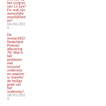
het congres
van 13 juni?
En: wat zijn
wenselijke
moeilijkhed
en?
04/06/202
6
De
researchED
Nederland
Podcast
aflevering
78: Wat is
het
probleem
met
inclusief
onderwijs
en waarom
is ‘transfer’
de heilige
graal van
het
onderwijs?
28/05/202
6