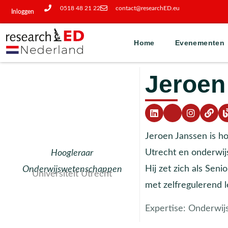
0518 48 21 22
contact@researchED.eu
Inloggen
Home
Evenementen
Jeroen
Jeroen Janssen is h
Utrecht en onderwij
Hoogleraar
Hij zet zich als Sen
Onderwijswetenschappen
Universiteit Utrecht
met zelfregulerend 
Expertise:
Onderwij