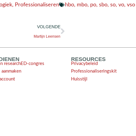
ogiek
,
Professionaliseren
hbo
,
mbo
,
po
,
sbo
,
so
,
vo
,
vso
VOLGENDE
Martijn Leensen
NDIENEN
RESOURCES
en researchED-congres
Privacybeleid
l aanmaken
Professionaliseringskit
account
Huisstijl