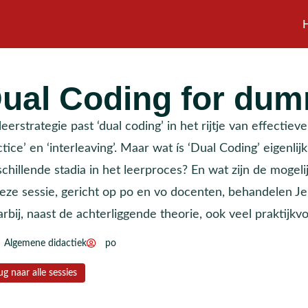
ual Coding for du
leerstrategie past ‘dual coding’ in het rijtje van effectiev
tice’ en ‘interleaving’. Maar wat ís ‘Dual Coding’ eigenlij
chillende stadia in het leerproces? En wat zijn de mogelij
deze sessie, gericht op po en vo docenten, behandelen Je
rbij, naast de achterliggende theorie, ook veel praktijk
Algemene didactiek
po
ug naar alle sessies