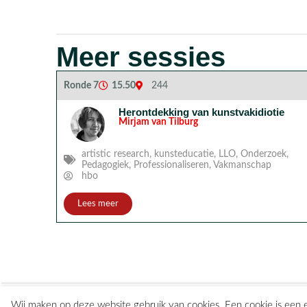
Meer sessies
Ronde 7
15.50
244
Herontdekking van kunstvakidiotie
Mirjam van Tilburg
artistic research
,
kunsteducatie
,
LLO
,
Onderzoek
,
Pedagogiek
,
Professionaliseren
,
Vakmanschap
hbo
Lees meer
Wij maken op deze website gebruik van cookies. Een cookie is een