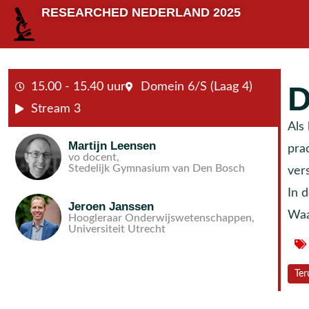
RESEARCHED NEDERLAND 2025
15.00 - 15.40 uur
Domein 6/S (Laag 4)
D
Stream 3
Als 
Martijn Leensen
prac
vo docent,
Stedelijk Gymnasium van Den Bosch
vers
In 
Jeroen Janssen
Waa
Hoogleraar Onderwijswetenschappen,
Universiteit Utrecht
Ter