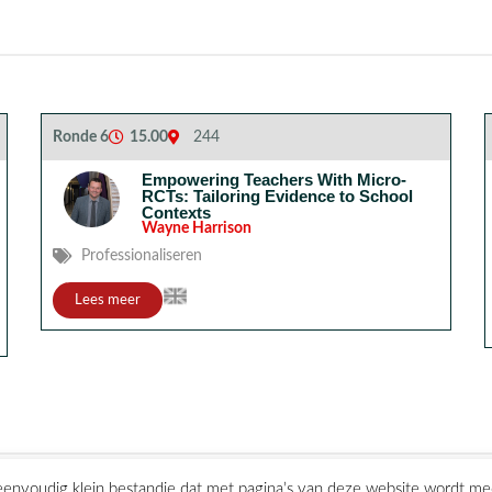
Ronde 6
15.00
244
Empowering Teachers With Micro-
RCTs: Tailoring Evidence to School
Contexts
Wayne Harrison
Professionaliseren
Lees meer
 eenvoudig klein bestandje dat met pagina’s van deze website wordt m