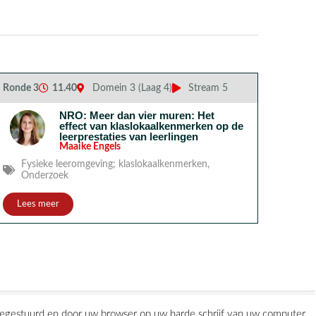
Ronde 3
11.40
Domein 3 (Laag 4)
Stream 5
NRO: Meer dan vier muren: Het
effect van klaslokaalkenmerken op de
leerprestaties van leerlingen
Maaike Engels
Fysieke leeromgeving; klaslokaalkenmerken
,
Onderzoek
Lees meer
eegestuurd en door uw browser op uw harde schrijf van uw computer