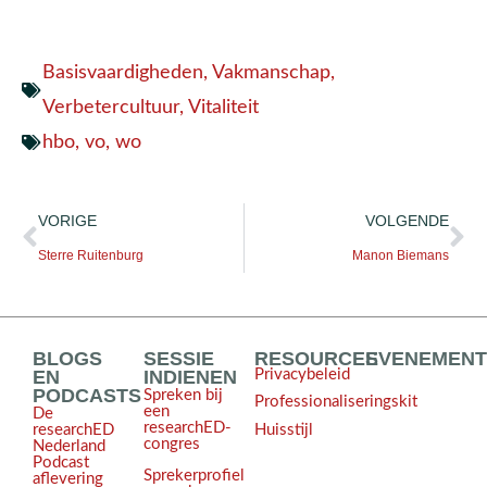
Basisvaardigheden
,
Vakmanschap
,
Verbetercultuur
,
Vitaliteit
hbo
,
vo
,
wo
VORIGE
VOLGENDE
Sterre Ruitenburg
Manon Biemans
BLOGS
SESSIE
RESOURCES
EVENEMEN
EN
INDIENEN
Privacybeleid
PODCASTS
Spreken bij
Professionaliseringskit
een
De
researchED-
Huisstijl
researchED
congres
Nederland
Podcast
Sprekerprofiel
aflevering