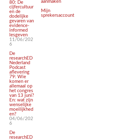
aanmaken
80: De
cijfercultuur
Mijn
en de
sprekersaccount
dodelijke
gevaren van
evidence-
informed
lesgeven
11/06/202
6
De
researchED
Nederland
Podcast
aflevering
79: Wie
komen er
allemaal op
het congres
van 13 juni?
En: wat zijn
wenselijke
moeilijkhed
en?
04/06/202
6
De
researchED