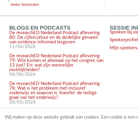
Ineke Vermeulen
BLOGS EN PODCASTS
SESSIE I
Spreken bij e
De researchED Nederland Podcast aflevering
80: De cijfercultuur en de dodelijke gevaren
Sprekerprofie
van evidence-informed lesgeven
11/06/2026
Mijn sprekers
De researchED Nederland Podcast aflevering
79: Wie komen er allemaal op het congres van
13 juni? En: wat zijn wenselijke
moeilijkheden?
04/06/2026
De researchED Nederland Podcast aflevering
78: Wat is het probleem met inclusief
onderwijs en waarom is ‘transfer’ de heilige
graal van het onderwijs?
28/05/2026
Wij maken op deze website gebruik van cookies. Een cookie is een
© 2017-2026 researchED Nederland | Alle rechten voorbehouden |
c