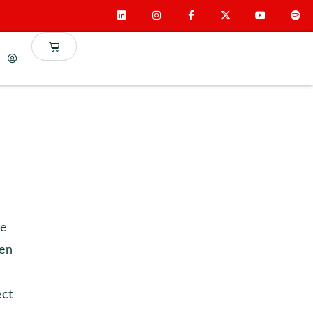
de
ren
ect