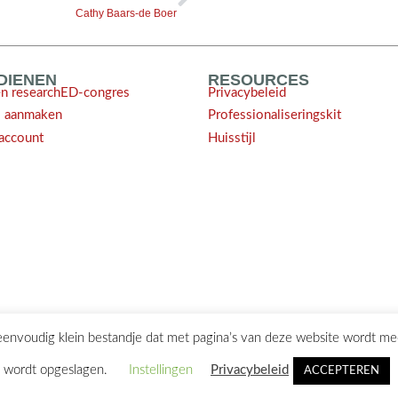
Cathy Baars-de Boer
NDIENEN
RESOURCES
en researchED-congres
Privacybeleid
l aanmaken
Professionaliseringskit
account
Huisstijl
 eenvoudig klein bestandje dat met pagina’s van deze website wordt m
ontact@researchED.eu
wordt opgeslagen.
Instellingen
Privacybeleid
ACCEPTEREN