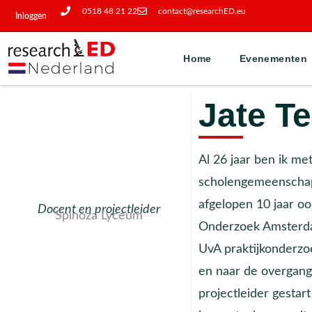
0518 48 21 22
contact@researchED.eu
Inloggen
Home
Evenementen
Jate Te
Al 26 jaar ben ik me
scholengemeenschap 
afgelopen 10 jaar o
Docent en projectleider
Spinoza Lyceum
Onderzoek Amsterda
UvA praktijkonderzoe
en naar de overgang 
projectleider gestart