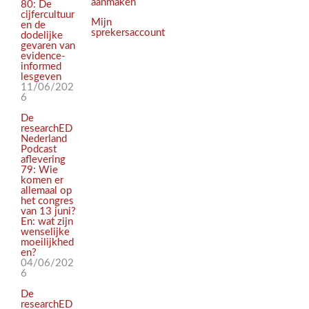
aanmaken
80: De
cijfercultuur
Mijn
en de
sprekersaccount
dodelijke
gevaren van
evidence-
informed
lesgeven
11/06/202
6
De
researchED
Nederland
Podcast
aflevering
79: Wie
komen er
allemaal op
het congres
van 13 juni?
En: wat zijn
wenselijke
moeilijkhed
en?
04/06/202
6
De
researchED