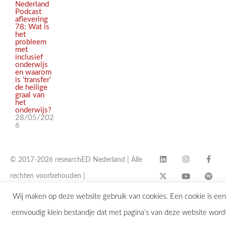
Nederland
Podcast
aflevering
78: Wat is
het
probleem
met
inclusief
onderwijs
en waarom
is ‘transfer’
de heilige
graal van
het
onderwijs?
28/05/202
6
© 2017-2026 researchED Nederland | Alle
rechten voorbehouden |
contact@researchED.eu
Wij maken op deze website gebruik van cookies. Een cookie is een
eenvoudig klein bestandje dat met pagina’s van deze website word