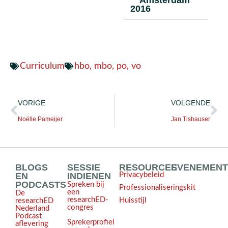
2016
Curriculum
hbo
,
mbo
,
po
,
vo
VORIGE
VOLGENDE
Noëlle Pameijer
Jan Tishauser
BLOGS
SESSIE
RESOURCES
EVENEMEN
EN
INDIENEN
Privacybeleid
PODCASTS
Spreken bij
Professionaliseringskit
een
De
researchED-
Huisstijl
researchED
congres
Nederland
Podcast
Sprekerprofiel
aflevering