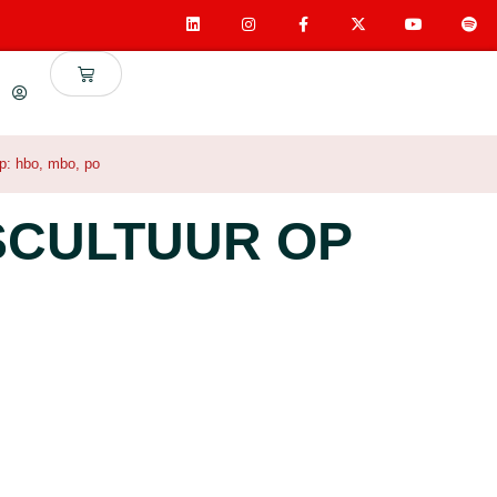
ep:
hbo
,
mbo
,
po
SCULTUUR OP