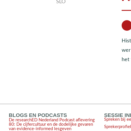
SLO
Hist
wer
het
BLOGS EN PODCASTS
SESSIE I
Spreken bij e
De researchED Nederland Podcast aflevering
80: De cijfercultuur en de dodelijke gevaren
Sprekerprofie
van evidence-informed lesgeven