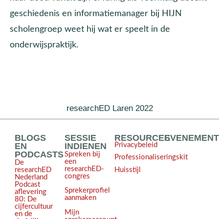
geschiedenis en informatiemanager bij HIJN
scholengroep weet hij wat er speelt in de
onderwijspraktijk.
researchED Laren 2022
BLOGS
SESSIE
RESOURCES
EVENEMEN
EN
INDIENEN
Privacybeleid
PODCASTS
Spreken bij
Professionaliseringskit
een
De
researchED-
Huisstijl
researchED
congres
Nederland
Podcast
Sprekerprofiel
aflevering
aanmaken
80: De
cijfercultuur
Mijn
en de