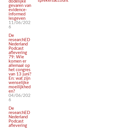
sprekersaccount
dodelijke
gevaren van
evidence-
informed
lesgeven
11/06/202
6
De
researchED
Nederland
Podcast
aflevering
79: Wie
komen er
allemaal op
het congres
van 13 juni?
En: wat zijn
wenselijke
moeilijkhed
en?
04/06/202
6
De
researchED
Nederland
Podcast
aflevering