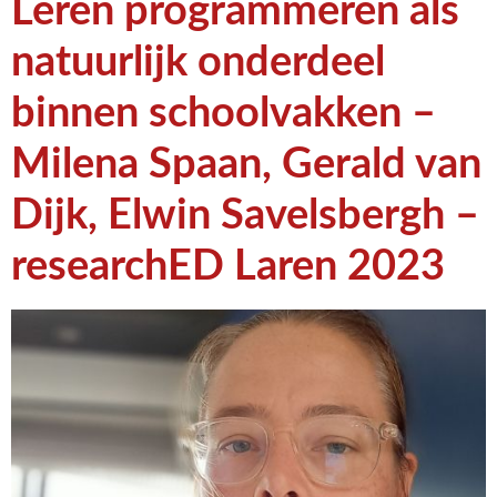
Leren programmeren als
natuurlijk onderdeel
binnen schoolvakken –
Milena Spaan, Gerald van
Dijk, Elwin Savelsbergh –
researchED Laren 2023