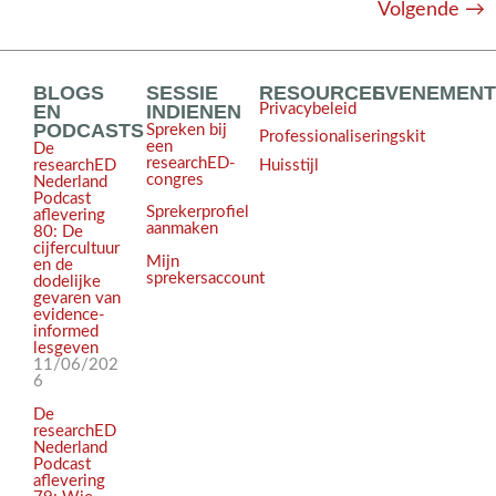
Volgende
→
BLOGS
SESSIE
RESOURCES
EVENEMEN
EN
INDIENEN
Privacybeleid
PODCASTS
Spreken bij
Professionaliseringskit
een
De
researchED-
Huisstijl
researchED
congres
Nederland
Podcast
Sprekerprofiel
aflevering
aanmaken
80: De
cijfercultuur
Mijn
en de
sprekersaccount
dodelijke
gevaren van
evidence-
informed
lesgeven
11/06/202
6
De
researchED
Nederland
Podcast
aflevering