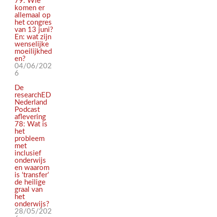
79: Wie
komen er
allemaal op
het congres
van 13 juni?
En: wat zijn
wenselijke
moeilijkhed
en?
04/06/202
6
De
researchED
Nederland
Podcast
aflevering
78: Wat is
het
probleem
met
inclusief
onderwijs
en waarom
is ‘transfer’
de heilige
graal van
het
onderwijs?
28/05/202