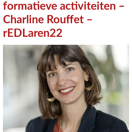
formatieve activiteiten –
Charline Rouffet –
rEDLaren22