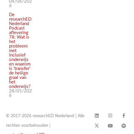
04/06/202
6
De
researchED
Nederland
Podcast
aflevering
78: Wat is
het
probleem
met
inclusief
onderwijs
en waarom
is ‘transfer’
de heilige
graal van
het
onderwijs?
28/05/202
6
© 2017-2026 researchED Nederland | Alle
rechten voorbehouden |