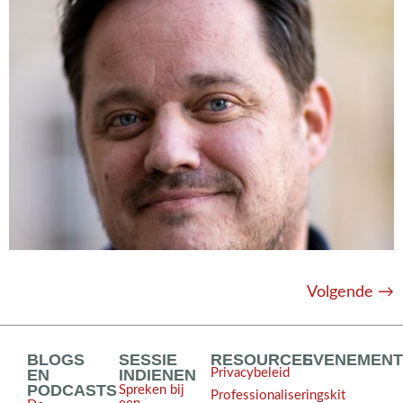
Volgende
→
BLOGS
SESSIE
RESOURCES
EVENEMEN
EN
INDIENEN
Privacybeleid
PODCASTS
Spreken bij
Professionaliseringskit