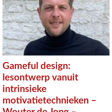
Gameful design:
lesontwerp vanuit
intrinsieke
motivatietechnieken –
Wouter de Jong –