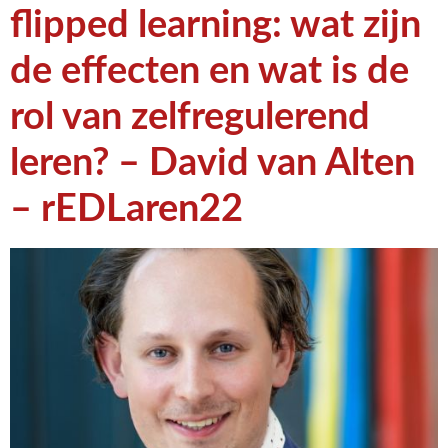
flipped learning: wat zijn
de effecten en wat is de
rol van zelfregulerend
leren? – David van Alten
– rEDLaren22