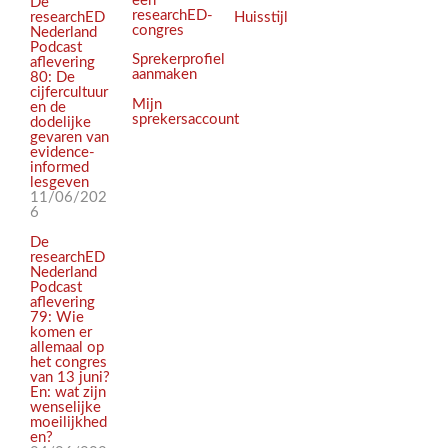
een
De
researchED-
Huisstijl
researchED
congres
Nederland
Podcast
Sprekerprofiel
aflevering
aanmaken
80: De
cijfercultuur
Mijn
en de
sprekersaccount
dodelijke
gevaren van
evidence-
informed
lesgeven
11/06/202
6
De
researchED
Nederland
Podcast
aflevering
79: Wie
komen er
allemaal op
het congres
van 13 juni?
En: wat zijn
wenselijke
moeilijkhed
en?