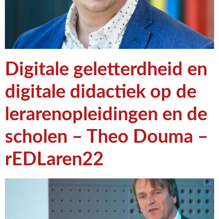
Digitale geletterdheid en
digitale didactiek op de
lerarenopleidingen en de
scholen – Theo Douma –
rEDLaren22