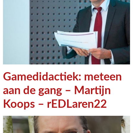
Gamedidactiek: meteen
aan de gang – Martijn
Koops – rEDLaren22