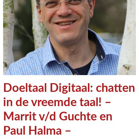
Doeltaal Digitaal: chatten
in de vreemde taal! –
Marrit v/d Guchte en
Paul Halma –