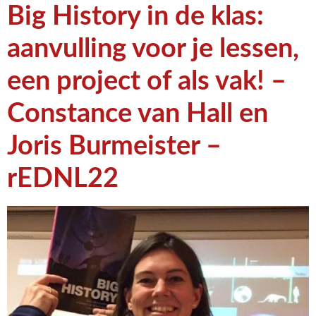
Big History in de klas:
aanvulling voor je lessen,
een project of als vak! –
Constance van Hall en
Joris Burmeister –
rEDNL22