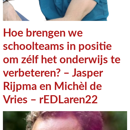
Hoe brengen we
schoolteams in positie
om zélf het onderwijs te
verbeteren? – Jasper
Rijpma en Michèl de
Vries – rEDLaren22