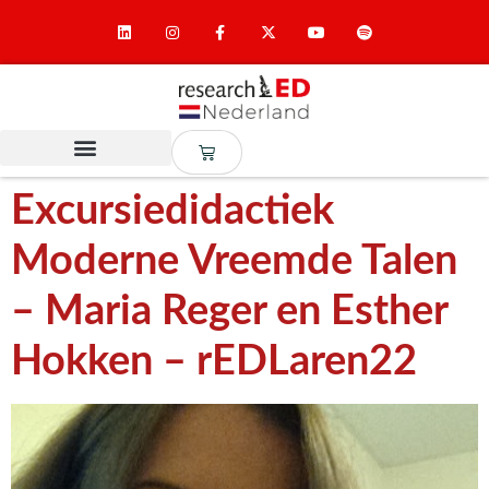
Excursiedidactiek
Moderne Vreemde Talen
– Maria Reger en Esther
Hokken – rEDLaren22