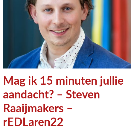
Mag ik 15 minuten jullie
aandacht? – Steven
Raaijmakers –
rEDLaren22