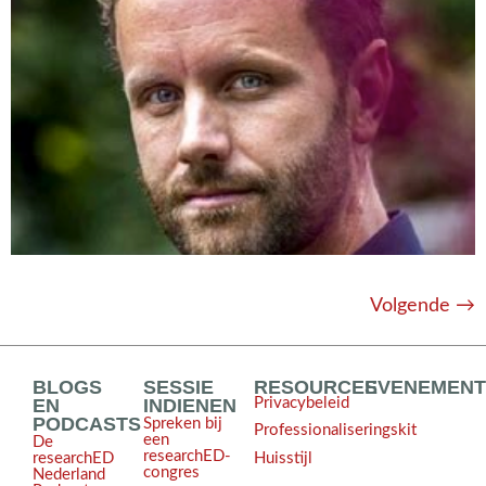
Volgende
→
BLOGS
SESSIE
RESOURCES
EVENEMEN
EN
INDIENEN
Privacybeleid
PODCASTS
Spreken bij
Professionaliseringskit
een
De
researchED-
Huisstijl
researchED
congres
Nederland