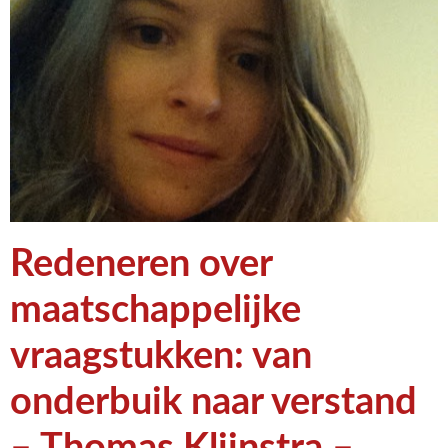
Redeneren over
maatschappelijke
vraagstukken: van
onderbuik naar verstand
– Thomas Klijnstra –