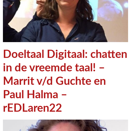
Doeltaal Digitaal: chatten
in de vreemde taal! –
Marrit v/d Guchte en
Paul Halma –
rEDLaren22