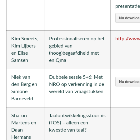
presentatie
Nu downloa
Kim Smeets,
Professionaliseren op het
http://www
Kim Lijbers
gebied van
en Elise
(hoog)begaafdheid met
Samsen
enIQma
Niek van
Dubbele sessie 5+6: Met
Nu downloa
den Berg en
NRO op verkenning in de
Simone
wereld van vraagstukken
Barneveld
Sharon
Taalontwikkelingsstoornis
Martens en
(TOS) – alleen een
Daan
kwestie van taal?
Hermans