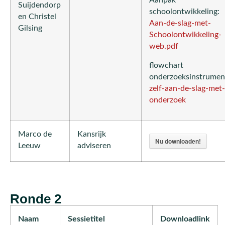
Aanpak
Suijdendorp
schoolontwikkeling:
en Christel
Aan-de-slag-met-
Gilsing
Schoolontwikkeling-
web.pdf
flowchart
onderzoeksinstrumen
zelf-aan-de-slag-met-
onderzoek
Marco de
Kansrijk
Nu downloaden!
Leeuw
adviseren
Ronde 2
Naam
Sessietitel
Downloadlink