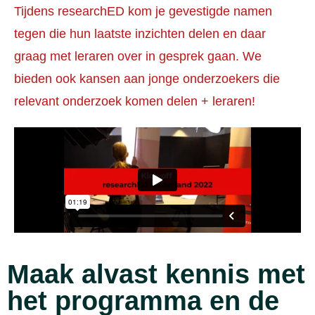
Tijdens researchED kom je gevestigde namen
tegen die hun laatste inzichten delen en daar
graag met leraren over in gesprek gaan. We
bieden ook kansen aan jonge onderzoekers die
relevant onderzoek komen delen + leraren!
Maak alvast kennis met
het programma en de