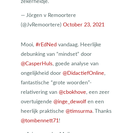
zekerheidje.
— Jörgen v Remoortere
(@JvRemoortere)
October 23, 2021
Mooi,
#rEdNed
vandaag. Heerlijke
debunking van “mindset” door
@CasperHuls
, goede analyse van
ongelijkheid door
@DidactiefOnline
,
fantastische “grote woorden”-
relativering van
@cbokhove
, een zeer
overtuigende
@inge_dewolf
en een
heerlijk praktische
@timsurma
. Thanks
@tombennett71
!