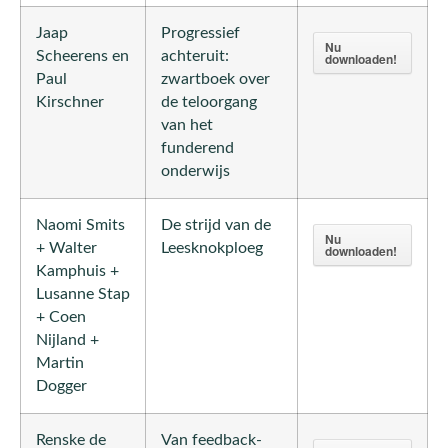
Jaap
Progressief
Nu
Scheerens en
achteruit:
downloaden!
Paul
zwartboek over
Kirschner
de teloorgang
van het
funderend
onderwijs
Naomi Smits
De strijd van de
Nu
+ Walter
Leesknokploeg
downloaden!
Kamphuis +
Lusanne Stap
+ Coen
Nijland +
Martin
Dogger
Renske de
Van feedback-