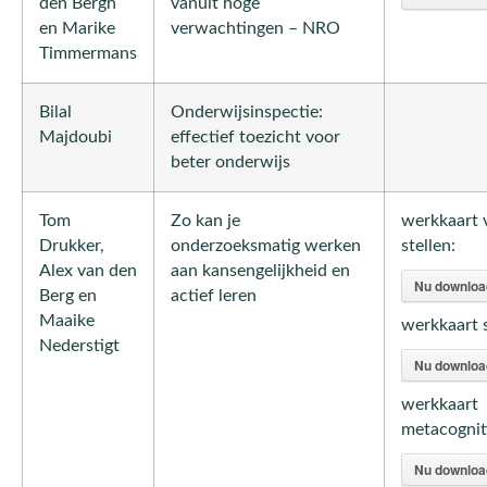
den Bergh
vanuit hoge
en Marike
verwachtingen – NRO
Timmermans
Bilal
Onderwijsinspectie:
Majdoubi
effectief toezicht voor
beter onderwijs
Tom
Zo kan je
werkkaart 
Drukker,
onderzoeksmatig werken
stellen:
Alex van den
aan kansengelijkheid en
Nu downloa
Berg en
actief leren
Maaike
werkkaart s
Nederstigt
Nu downloa
werkkaart
metacognit
Nu downloa