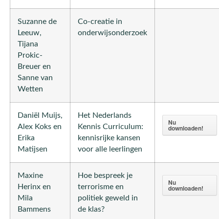
Suzanne de
Co-creatie in
Leeuw,
onderwijsonderzoek
Tijana
Prokic-
Breuer en
Sanne van
Wetten
Daniël Muijs,
Het Nederlands
Nu
Alex Koks en
Kennis Curriculum:
downloaden!
Erika
kennisrijke kansen
Matijsen
voor alle leerlingen
Maxine
Hoe bespreek je
Nu
Herinx en
terrorisme en
downloaden!
Mila
politiek geweld in
Bammens
de klas?