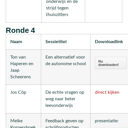
onderwijs en de
strijd tegen
thuiszitters
Ronde 4
Naam
Sessietitel
Downloadlink
Ton van
Een alternatief voor
Nu
Haperen en
de autonome school
downloaden!
Jaap
Scheerens
Jos Cöp
De echte vragen op
direct kijken
weg naar beter
leesonderwijs
Meike
Feedback geven op
presentatie:
Korpershoek
schrijfproducten