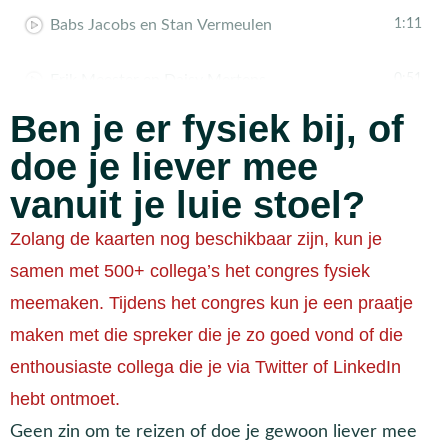
Babs Jacobs en Stan Vermeulen
1:11
Erik Meester en Daisy Mertens
0:51
Ben je er fysiek bij, of
Christy Tenback
1:14
doe je liever mee
Hilly Drok & Flemming van de Graaf
1:19
vanuit je luie stoel?
Zolang de kaarten nog beschikbaar zijn, kun je
Jaap Scheerens en Paul Kirschner
1:23
samen met 500+ collega’s het congres fysiek
Stefanie van Nes en Maarten de Geus
1:16
meemaken. Tijdens het congres kun je een praatje
maken met die spreker die je zo goed vond of die
Tom Drukker, Alex van den Berg en Maaike Nederstigt
1:15
enthousiaste collega die je via Twitter of LinkedIn
hebt ontmoet.
Helma Oolbekkink & Maaike Nap
1:04
Geen zin om te reizen of doe je gewoon liever mee