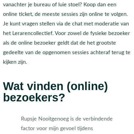
vanachter je bureau of luie stoel? Koop dan een
Marita Eskes
1:26
online ticket, de meeste sessies zijn online te volgen.
Naomi Smits en Esther Stol
1:22
Je kunt vragen stellen via de chat met moderatie van
het Lerarencollectief. Voor zowel de fysieke bezoeker
Bilal Majdoubi & Hannah Bijlsma
1:24
als de online bezoeker geldt dat de het grootste
gedeelte van de opgenomen sessies
achteraf terug te
Meike Korpershoek & Monica Koster
1:24
kijken zijn.
Paul Kirschner
1:14
Wat vinden (online)
Kim Lijbers, Elise Samsen & Kim Smeets
1:04
bezoekers?
Coen Nijland & Lusanne Stap
1:02
Rupsje Nooitgenoeg is de verbindende
factor voor mijn gevoel tijdens