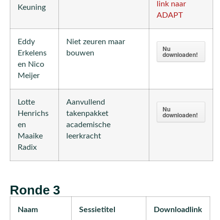
link naar
Keuning
ADAPT
Eddy
Niet zeuren maar
Nu
Erkelens
bouwen
downloaden!
en Nico
Meijer
Lotte
Aanvullend
Nu
Henrichs
takenpakket
downloaden!
en
academische
Maaike
leerkracht
Radix
Ronde 3
Naam
Sessietitel
Downloadlink