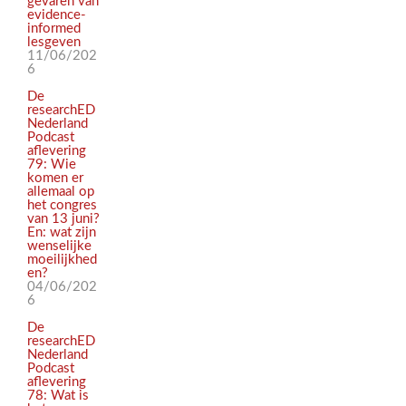
gevaren van
evidence-
informed
lesgeven
11/06/202
6
De
researchED
Nederland
Podcast
aflevering
79: Wie
komen er
allemaal op
het congres
van 13 juni?
En: wat zijn
wenselijke
moeilijkhed
en?
04/06/202
6
De
researchED
Nederland
Podcast
aflevering
78: Wat is