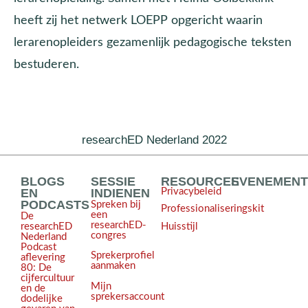
heeft zij het netwerk LOEPP opgericht waarin
lerarenopleiders gezamenlijk pedagogische teksten
bestuderen.
researchED Nederland 2022
BLOGS
SESSIE
RESOURCES
EVENEMEN
EN
INDIENEN
Privacybeleid
PODCASTS
Spreken bij
Professionaliseringskit
een
De
researchED-
Huisstijl
researchED
congres
Nederland
Podcast
Sprekerprofiel
aflevering
aanmaken
80: De
cijfercultuur
Mijn
en de
sprekersaccount
dodelijke