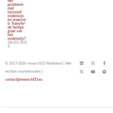
het
probleem
met
inclusief
onderwijs
en waarom
is ‘transfer’
de heilige
graal van
het
onderwijs?
28/05/202
6
© 2017-2026 researchED Nederland | Alle
rechten voorbehouden |
contact@researchED.eu