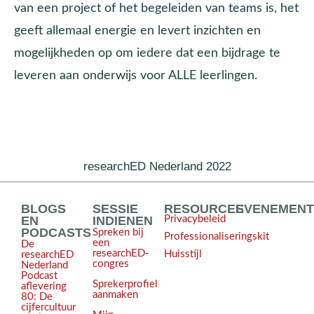
van een project of het begeleiden van teams is, het
geeft allemaal energie en levert inzichten en
mogelijkheden op om iedere dat een bijdrage te
leveren aan onderwijs voor ALLE leerlingen.
researchED Nederland 2022
BLOGS
SESSIE
RESOURCES
EVENEMEN
EN
INDIENEN
Privacybeleid
PODCASTS
Spreken bij
Professionaliseringskit
een
De
researchED-
Huisstijl
researchED
congres
Nederland
Podcast
Sprekerprofiel
aflevering
aanmaken
80: De
cijfercultuur