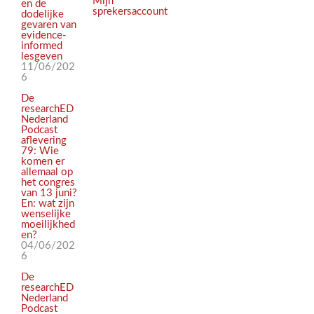
Mijn
en de
sprekersaccount
dodelijke
gevaren van
evidence-
informed
lesgeven
11/06/202
6
De
researchED
Nederland
Podcast
aflevering
79: Wie
komen er
allemaal op
het congres
van 13 juni?
En: wat zijn
wenselijke
moeilijkhed
en?
04/06/202
6
De
researchED
Nederland
Podcast