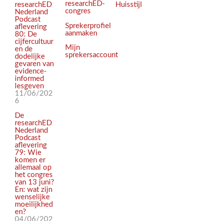
researchED-
Huisstijl
researchED
congres
Nederland
Podcast
Sprekerprofiel
aflevering
aanmaken
80: De
cijfercultuur
Mijn
en de
sprekersaccount
dodelijke
gevaren van
evidence-
informed
lesgeven
11/06/202
6
De
researchED
Nederland
Podcast
aflevering
79: Wie
komen er
allemaal op
het congres
van 13 juni?
En: wat zijn
wenselijke
moeilijkhed
en?
04/06/202