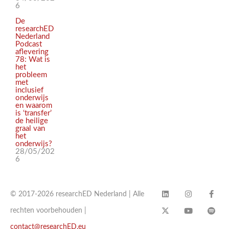
6
De
researchED
Nederland
Podcast
aflevering
78: Wat is
het
probleem
met
inclusief
onderwijs
en waarom
is ‘transfer’
de heilige
graal van
het
onderwijs?
28/05/202
6
© 2017-2026 researchED Nederland | Alle
rechten voorbehouden |
contact@researchED.eu