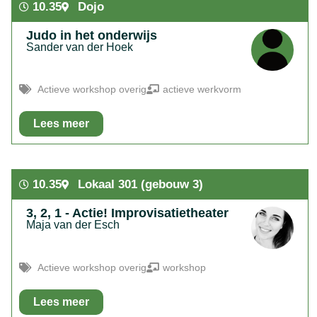
10.35
Dojo
BBL baan.
Judo in het onderwijs
Sander van der Hoek
Actieve workshop overig
actieve werkvorm
Lees meer
In het kort:
Weerbaarheid door middel van spelvormen
10.35
Lokaal 301 (gebouw 3)
3, 2, 1 - Actie! Improvisatietheater
Maja van der Esch
Actieve workshop overig
workshop
Lees meer