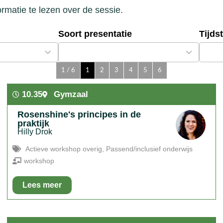
ormatie te lezen over de sessie.
Soort presentatie
Tijdst
8
6
results
result
available
availa
1 / 6
1
2
3
4
5
6
10.35
Gymzaal
Rosenshine's principes in de
praktijk
Hilly Drok
Actieve workshop overig
,
Passend/inclusief onderwijs
workshop
Lees meer
In het kort:
In deze sessie worden dé principes voor effectief
onderwijs van Rosenshine in vogelvlucht besproken. Je krijgt
praktische handvatten die je direct de volgende dag al in je