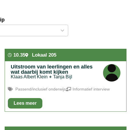
ip
s
ble
10.35
Lokaal 205
Uitstroom van leerlingen en alles
wat daarbij komt kijken
Klaas Albert Klein
+
Tanja Bijl
Passend/inclusief onderwijs
Informatief interview
Lees meer
In het kort:
Aan de hand van een interview met een oud
leerling laten we zien hoe divers de mogelijkheden zijn voor
de leerlingen die de Gooise Praktijkschool hebben gevolgd
en uitstromen richting de arbeidsmarkt, dagbesteding of een