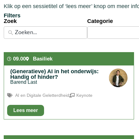
Klik op een sessietitel of ‘lees meer’ knop om meer inf
Filters
Zoek
Categorie
4
results
available
09.00
Basiliek
(Generatieve) AI in het onderwijs:
Handig of hinder?
Barend Last
AI en Digitale Geletterdheid
Keynote
Lees meer
In het kort:
Wat "moeten" we met (generatieve) AI in het
onderwijs, en waarom eigenlijk?