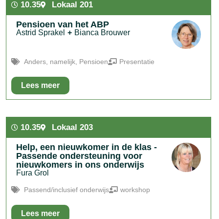
10.35
Lokaal 201
Pensioen van het ABP
Astrid Sprakel
+
Bianca Brouwer
Anders
,
namelijk
,
Pensioen
Presentatie
Lees meer
In het kort:
Pensioenpresentatie voor 50-plussers
10.35
Lokaal 203
Help, een nieuwkomer in de klas -
Passende ondersteuning voor
nieuwkomers in ons onderwijs
Fura Grol
Passend/inclusief onderwijs
workshop
Lees meer