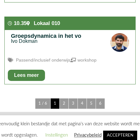
In het kort:
Overprikkelde leerlingen en/of collega's, wat kan
je hiermee doen?
10.35
Lokaal 010
Groepsdynamica in het vo
Ivo Dokman
Passend/inclusief onderwijs
workshop
Lees meer
In het kort:
Zicht en vat krijgen op ongewenste
groepsdynamiek in de klas. Wat je vervolgens kunt doen;
alleen als professional én als team van professionals
1 / 6
1
2
3
4
5
6
 eenvoudig klein bestandje dat met pagina’s van deze website wordt m
Privacy
wordt opgeslagen.
Instellingen
Privacybeleid
ACCEPTEREN