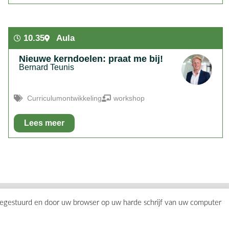
In het kort:
Laat de drukte even los en ontdek de kracht van
improvisatie in deze creatieve en laagdrempelige
theaterworkshop.
10.35
Aula
Nieuwe kerndoelen: praat me bij!
Bernard Teunis
Curriculumontwikkeling
workshop
Lees meer
In het kort:
De kerndoelen zijn klaar, maar de echte impact
begint bij jou. In deze sessie hoor alle achtergronden, en hoe
jij werkt aan krachtig onderwijs op jouw school.
eegestuurd en door uw browser op uw harde schrijf van uw computer