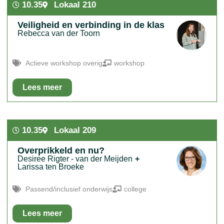
10.35
Lokaal 210
eigen onderwijs in kunt zetten!
Veiligheid en verbinding in de klas
Rebecca van der Toorn
Actieve workshop overig
workshop
Lees meer
In het kort:
Een sessie over veiligheid en verbinding in de
klas, de basis voor leren én groeien.
10.35
Lokaal 209
Overprikkeld en nu?
Desiree Rigter - van der Meijden
+
Larissa ten Broeke
Passend/inclusief onderwijs
college
Lees meer