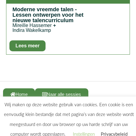
Moderne vreemde talen -
Lessen ontwerpen voor het
nieuwe talencurriculum
Mireille Hassemer
+
Indira Wakelkamp
Lees meer
In het kort:
Wil je weten hoe je de domeinen
communicatie, cultuur- en taalbewustzijn kunt combineren
in je lessen? Tijdens deze workshop leer je, aan de hand
van een helder model, hoe je lessen kunt ontwerpen die
aansluiten bij de voorgestelde nieuwe eindtermen.
Home
Naar alle sessies
Wij maken op deze website gebruik van cookies. Een cookie is een
eenvoudig klein bestandje dat met pagina’s van deze website wordt
meegestuurd en door uw browser op uw harde schrijf van uw
Privacy
computer wordt opgeslagen.
Instellingen
Privacybeleid