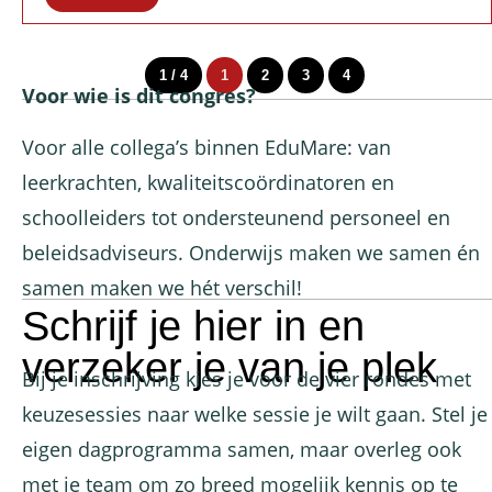
1 / 4
1
2
3
4
Voor wie is dit congres?
Voor alle collega’s binnen EduMare: van
leerkrachten, kwaliteitscoördinatoren en
schoolleiders tot ondersteunend personeel en
beleidsadviseurs. Onderwijs maken we samen én
samen maken we hét verschil!
Schrijf je hier in en
verzeker je van je plek
Bij je inschrijving kies je voor de vier rondes met
keuzesessies naar welke sessie je wilt gaan. Stel je
eigen dagprogramma samen, maar overleg ook
met je team om zo breed mogelijk kennis op te