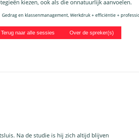
ategieën kiezen, ook als die onnatuurlijk aanvoelen.
Gedrag en klassenmanagement
,
Werkdruk + efficiëntie + professi
Terug naar alle sessies
Over de spreker(s)
uis. Na de studie is hij zich altijd blijven