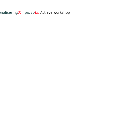
onalisering
po
,
vo
Actieve workshop