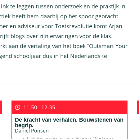
link te leggen tussen onderzoek en de praktijk in
actiek heeft hem daarbij op het spoor gebracht
iner en adviseur voor Toetsrevolutie komt Arjan
ijft blogs over zijn ervaringen voor de klas.
erkt aan de vertaling van het boek “Outsmart Your
lgend schooljaar dus in het Nederlands te
11.50 - 12.35
De kracht van verhalen. Bouwstenen van
begrip.
Daniël Ponsen
efficiëntie en professionalisering
,
Werkdruk +