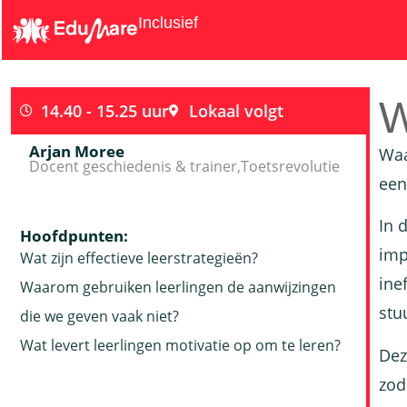
Inclusief
W
14.40 - 15.25 uur
Lokaal volgt
Arjan Moree
Waa
Docent geschiedenis & trainer,
Toetsrevolutie
een
In 
Hoofdpunten:
imp
Wat zijn effectieve leerstrategieën?
ine
Waarom gebruiken leerlingen de aanwijzingen
stu
die we geven vaak niet?
Wat levert leerlingen motivatie op om te leren?
Dez
zod