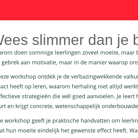
ees slimmer dan je b
rom doen sommige leerlingen zoveel moeite, maar bli
 gebrek aan motivatie, maar in de manier waarop ons b
deze workshop ontdek je de verbazingwekkende valkuil
act heeft op leren, waarom herhaling niet altijd werk
ffectieve strategieën die wél goed aanvoelen. Je leer
urt en krijgt concrete, wetenschappelijk onderbouwde 
e workshop geeft je praktische handvatten om leerli
at hun moeite eindelijk het gewenste effect heeft. Wan