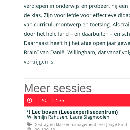
verdiepen in onderwijs en probeert hij een 
de klas. Zijn voorliefde voor effectieve did
van curriculumontwerp en toetsing. Als tra
door het hele land – en daarbuiten – en schr
Daarnaast heeft hij het afgelopen jaar gew
Brain” van Daniël Willingham, dat vanaf vo
verkrijgen is.
Meer sessies
11.50 - 12.35
‘t Lec boven (Leesexpertisecentrum)
Willemijn Rahusen
,
Laura Slagmoolen
Gedrag en klassenmanagement
,
Het Jonge Kind
po
,
sbo
,
so