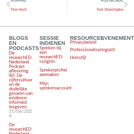
Tine Hoof
Tom Sherrington
BLOGS
SESSIE
RESOURCES
EVENEMEN
EN
INDIENEN
Privacybeleid
PODCASTS
Spreken bij
Professionaliseringskit
een
De
researchED-
Huisstijl
researchED
congres
Nederland
Podcast
Sprekerprofiel
aflevering
aanmaken
80: De
cijfercultuur
Mijn
en de
sprekersaccount
dodelijke
gevaren van
evidence-
informed
lesgeven
11/06/202
6
De
researchED
Nederland