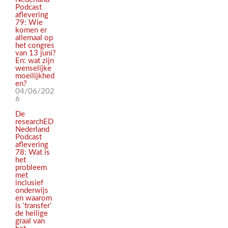
Podcast
aflevering
79: Wie
komen er
allemaal op
het congres
van 13 juni?
En: wat zijn
wenselijke
moeilijkhed
en?
04/06/202
6
De
researchED
Nederland
Podcast
aflevering
78: Wat is
het
probleem
met
inclusief
onderwijs
en waarom
is ‘transfer’
de heilige
graal van