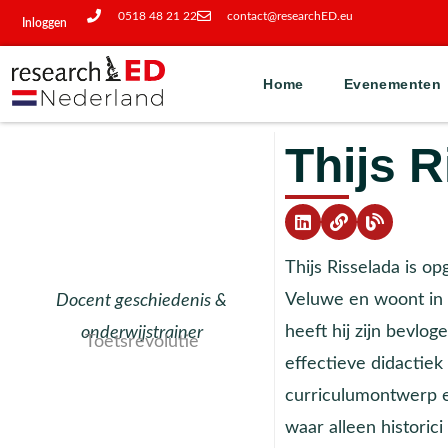
0518 48 21 22
contact@researchED.eu
Inloggen
Home
Evenementen
Thijs R
Thijs Risselada is o
Veluwe en woont in d
Docent geschiedenis &
heeft hij zijn bevlo
onderwijstrainer
Toetsrevolutie
effectieve didactiek
curriculumontwerp e
waar alleen historic