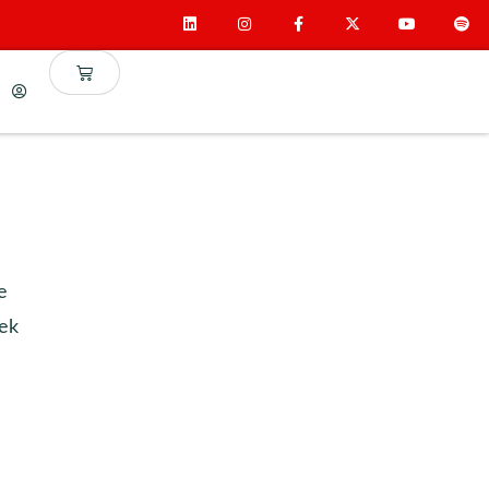
e
iek