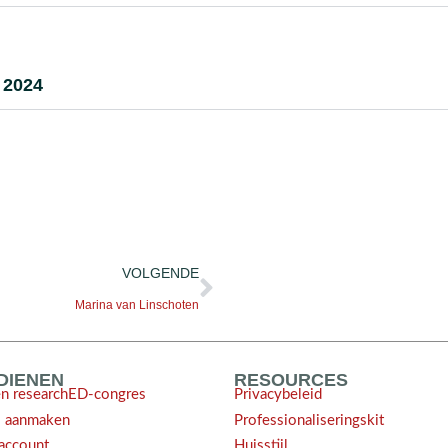
 2024
VOLGENDE
Marina van Linschoten
NDIENEN
RESOURCES
en researchED-congres
Privacybeleid
l aanmaken
Professionaliseringskit
account
Huisstijl