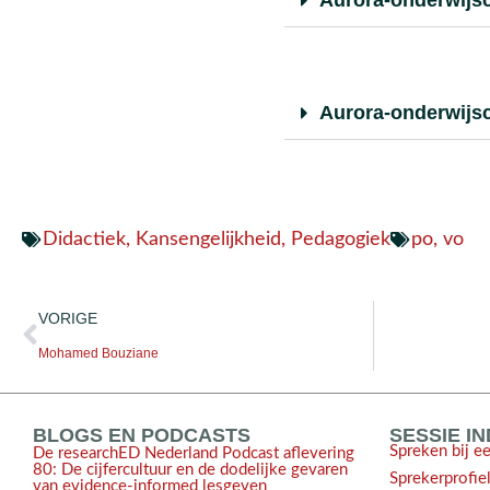
Aurora-onderwijs
Didactiek
,
Kansengelijkheid
,
Pedagogiek
po
,
vo
VORIGE
Mohamed Bouziane
BLOGS EN PODCASTS
SESSIE I
Spreken bij e
De researchED Nederland Podcast aflevering
80: De cijfercultuur en de dodelijke gevaren
Sprekerprofie
van evidence-informed lesgeven