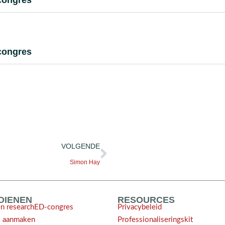
congres
VOLGENDE
Simon Hay
NDIENEN
RESOURCES
en researchED-congres
Privacybeleid
l aanmaken
Professionaliseringskit