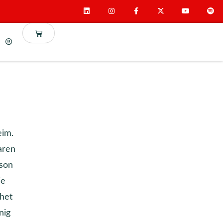
eim.
aren
sson
ie
 het
nig