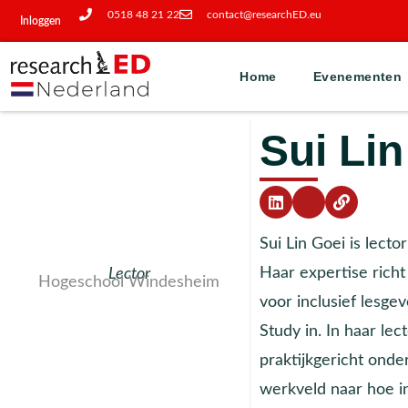
0518 48 21 22
contact@researchED.eu
Inloggen
Home
Evenementen
Sui Lin
Sui Lin Goei is lec
Haar expertise richt
Lector
Hogeschool Windesheim
voor inclusief lesge
Study in. In haar le
praktijkgericht ond
werkveld naar hoe i