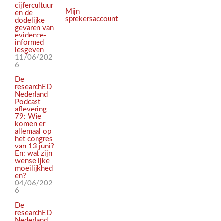
cijfercultuur
Mijn
en de
sprekersaccount
dodelijke
gevaren van
evidence-
informed
lesgeven
11/06/202
6
De
researchED
Nederland
Podcast
aflevering
79: Wie
komen er
allemaal op
het congres
van 13 juni?
En: wat zijn
wenselijke
moeilijkhed
en?
04/06/202
6
De
researchED
Nederland