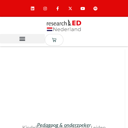
Pedagoog & onderzoeker
KindeRdam & universiteit van Leiden