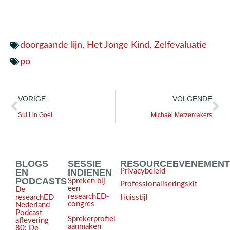
doorgaande lijn
,
Het Jonge Kind
,
Zelfevaluatie
po
VORIGE
VOLGENDE
Sui Lin Goei
Michaël Metzemakers
BLOGS
SESSIE
RESOURCES
EVENEMEN
EN
INDIENEN
Privacybeleid
PODCASTS
Spreken bij
Professionaliseringskit
een
De
researchED-
Huisstijl
researchED
congres
Nederland
Podcast
Sprekerprofiel
aflevering
aanmaken
80: De