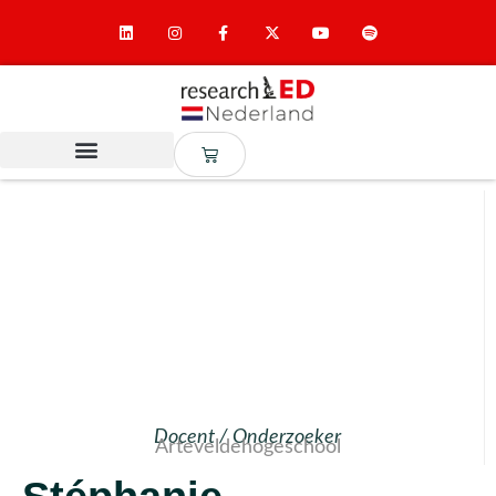
Docent / Onderzoeker
Arteveldehogeschool