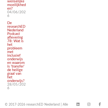
wenselijke
moeilijkhed
en?
04/06/202
6
De
researchED
Nederland
Podcast
aflevering
78: Wat is
het
probleem
met
inclusief
onderwijs
en waarom
is ‘transfer’
de heilige
graal van
het
onderwijs?
28/05/202
6
© 2017-2026 researchED Nederland | Alle