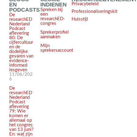
EN
INDIENEN
Privacybeleid
PODCASTS
Spreken bij
Professionaliseringskit
een
De
researchED-
Huisstijl
researchED
congres
Nederland
Podcast
Sprekerprofiel
aflevering
aanmaken
80: De
cijfercultuur
Mijn
en de
sprekersaccount
dodelijke
gevaren van
evidence-
informed
lesgeven
11/06/202
6
De
researchED
Nederland
Podcast
aflevering
79: Wie
komen er
allemaal op
het congres
van 13 juni?
En: wat zijn