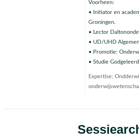
Voorheen:
• Initiator en academ
Groningen.
• Lector Daltononde
• UD/UHD Algemene 
• Promotie: Onderwij
• Studie Godgeleerd
Expertise:
Ondderwij
onderwijswetenschap
Sessiearch