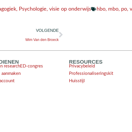
agogiek
,
Psychologie
,
visie op onderwijs
hbo
,
mbo
,
po
,
VOLGENDE
Wim Van den Broeck
NDIENEN
RESOURCES
en researchED-congres
Privacybeleid
l aanmaken
Professionaliseringskit
account
Huisstijl