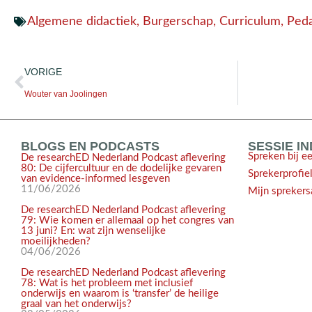
Algemene didactiek
,
Burgerschap
,
Curriculum
,
Ped
VORIGE
Wouter van Joolingen
BLOGS EN PODCASTS
SESSIE I
Spreken bij e
De researchED Nederland Podcast aflevering
80: De cijfercultuur en de dodelijke gevaren
Sprekerprofie
van evidence-informed lesgeven
11/06/2026
Mijn sprekers
De researchED Nederland Podcast aflevering
79: Wie komen er allemaal op het congres van
13 juni? En: wat zijn wenselijke
moeilijkheden?
04/06/2026
De researchED Nederland Podcast aflevering
78: Wat is het probleem met inclusief
onderwijs en waarom is ‘transfer’ de heilige
graal van het onderwijs?