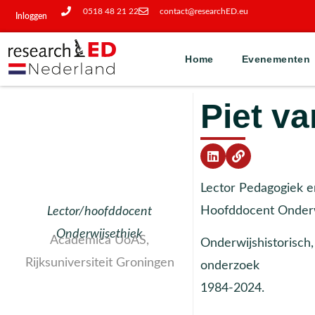
0518 48 21 22
contact@researchED.eu
Inloggen
Home
Evenementen
Piet va
Lector Pedagogiek en
Hoofddocent Onderwij
Lector/hoofddocent
Onderwijsethiek
Academica UoAS,
Onderwijshistorisch,
Rijksuniversiteit Groningen
onderzoek
1984-2024.