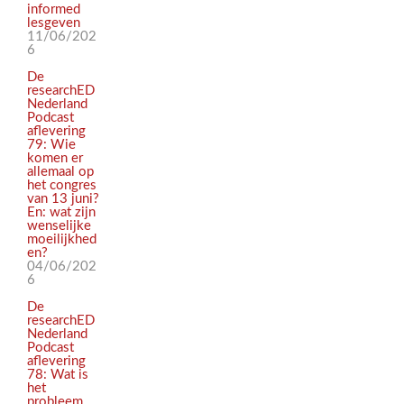
informed
lesgeven
11/06/202
6
De
researchED
Nederland
Podcast
aflevering
79: Wie
komen er
allemaal op
het congres
van 13 juni?
En: wat zijn
wenselijke
moeilijkhed
en?
04/06/202
6
De
researchED
Nederland
Podcast
aflevering
78: Wat is
het
probleem