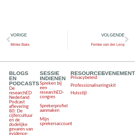
VORIGE
VOLGENDE
Minke Bakx
Femke van der Lecq
BLOGS
SESSIE
RESOURCES
EVENEMEN
EN
INDIENEN
Privacybeleid
PODCASTS
Spreken bij
Professionaliseringskit
een
De
researchED-
Huisstijl
researchED
congres
Nederland
Podcast
Sprekerprofiel
aflevering
aanmaken
80: De
cijfercultuur
Mijn
en de
sprekersaccount
dodelijke
gevaren van
evidence-