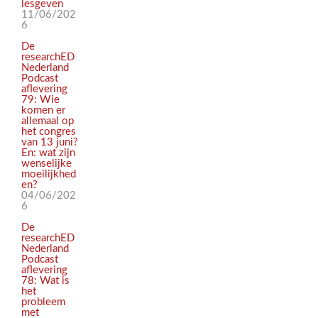
lesgeven
11/06/202
6
De
researchED
Nederland
Podcast
aflevering
79: Wie
komen er
allemaal op
het congres
van 13 juni?
En: wat zijn
wenselijke
moeilijkhed
en?
04/06/202
6
De
researchED
Nederland
Podcast
aflevering
78: Wat is
het
probleem
met