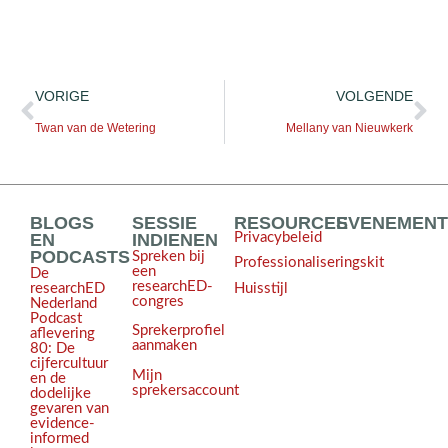
VORIGE
VOLGENDE
Twan van de Wetering
Mellany van Nieuwkerk
BLOGS
SESSIE
RESOURCES
EVENEMEN
EN
INDIENEN
Privacybeleid
PODCASTS
Spreken bij
Professionaliseringskit
een
De
researchED-
Huisstijl
researchED
congres
Nederland
Podcast
Sprekerprofiel
aflevering
aanmaken
80: De
cijfercultuur
Mijn
en de
sprekersaccount
dodelijke
gevaren van
evidence-
informed