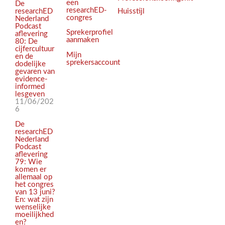
een
De
researchED-
Huisstijl
researchED
congres
Nederland
Podcast
Sprekerprofiel
aflevering
aanmaken
80: De
cijfercultuur
Mijn
en de
sprekersaccount
dodelijke
gevaren van
evidence-
informed
lesgeven
11/06/202
6
De
researchED
Nederland
Podcast
aflevering
79: Wie
komen er
allemaal op
het congres
van 13 juni?
En: wat zijn
wenselijke
moeilijkhed
en?