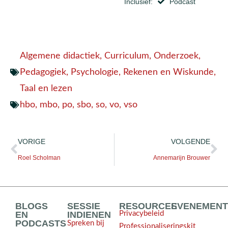
Inclusief:
Podcast
Algemene didactiek
,
Curriculum
,
Onderzoek
,
Pedagogiek
,
Psychologie
,
Rekenen en Wiskunde
,
Taal en lezen
hbo
,
mbo
,
po
,
sbo
,
so
,
vo
,
vso
VORIGE
VOLGENDE
Roel Scholman
Annemarijn Brouwer
BLOGS
SESSIE
RESOURCES
EVENEMEN
EN
INDIENEN
Privacybeleid
PODCASTS
Spreken bij
Professionaliseringskit