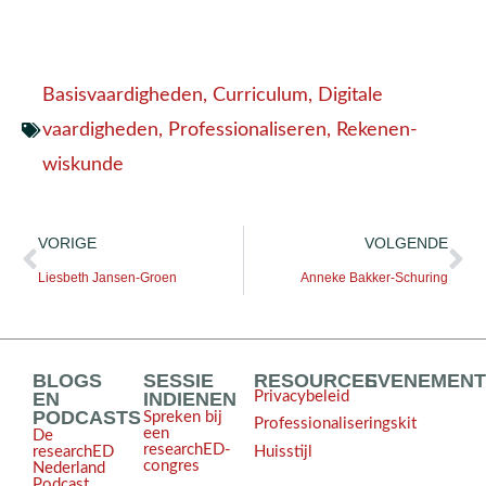
Basisvaardigheden
,
Curriculum
,
Digitale
vaardigheden
,
Professionaliseren
,
Rekenen-
wiskunde
VORIGE
VOLGENDE
Liesbeth Jansen-Groen
Anneke Bakker-Schuring
BLOGS
SESSIE
RESOURCES
EVENEMEN
EN
INDIENEN
Privacybeleid
PODCASTS
Spreken bij
Professionaliseringskit
een
De
researchED-
Huisstijl
researchED
congres
Nederland
Podcast