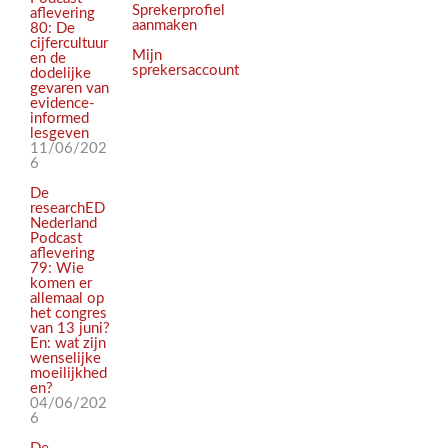
Sprekerprofiel
aflevering
aanmaken
80: De
cijfercultuur
Mijn
en de
sprekersaccount
dodelijke
gevaren van
evidence-
informed
lesgeven
11/06/202
6
De
researchED
Nederland
Podcast
aflevering
79: Wie
komen er
allemaal op
het congres
van 13 juni?
En: wat zijn
wenselijke
moeilijkhed
en?
04/06/202
6