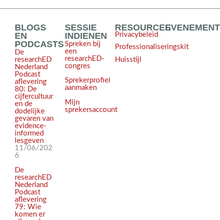
BLOGS
SESSIE
RESOURCES
EVENEMEN
EN
INDIENEN
Privacybeleid
PODCASTS
Spreken bij
Professionaliseringskit
een
De
researchED-
Huisstijl
researchED
congres
Nederland
Podcast
Sprekerprofiel
aflevering
aanmaken
80: De
cijfercultuur
Mijn
en de
sprekersaccount
dodelijke
gevaren van
evidence-
informed
lesgeven
11/06/202
6
De
researchED
Nederland
Podcast
aflevering
79: Wie
komen er