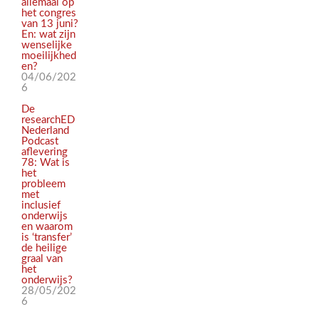
allemaal op
het congres
van 13 juni?
En: wat zijn
wenselijke
moeilijkhed
en?
04/06/202
6
De
researchED
Nederland
Podcast
aflevering
78: Wat is
het
probleem
met
inclusief
onderwijs
en waarom
is ‘transfer’
de heilige
graal van
het
onderwijs?
28/05/202
6