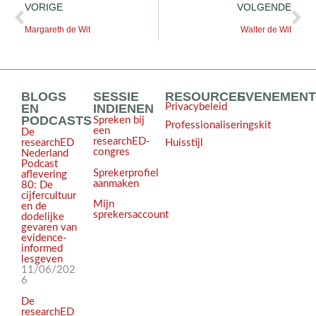
VORIGE
VOLGENDE
Margareth de Wit
Walter de Wit
BLOGS
SESSIE
RESOURCES
EVENEMEN
EN
INDIENEN
Privacybeleid
PODCASTS
Spreken bij
Professionaliseringskit
een
De
researchED-
Huisstijl
researchED
congres
Nederland
Podcast
Sprekerprofiel
aflevering
aanmaken
80: De
cijfercultuur
Mijn
en de
sprekersaccount
dodelijke
gevaren van
evidence-
informed
lesgeven
11/06/202
6
De
researchED