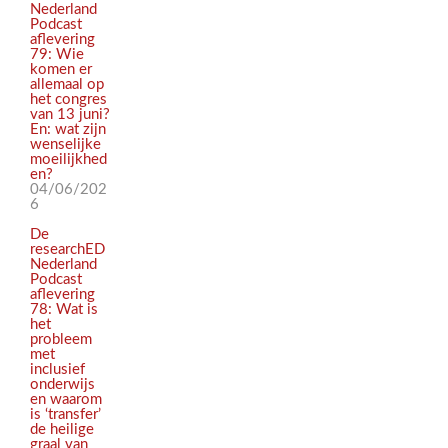
Nederland
Podcast
aflevering
79: Wie
komen er
allemaal op
het congres
van 13 juni?
En: wat zijn
wenselijke
moeilijkhed
en?
04/06/202
6
De
researchED
Nederland
Podcast
aflevering
78: Wat is
het
probleem
met
inclusief
onderwijs
en waarom
is ‘transfer’
de heilige
graal van