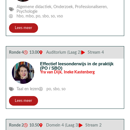
Algemene didactiek
,
Onderzoek
,
Professionaliseren
,
Psychologie
hbo
,
mbo
,
po
,
sbo
,
so
,
vso
Lees meer
Ronde 4
13.00
Auditorium (Laag 2)
Stream 4
Effectief leesonderwijs in de praktijk
(PO / SBO)
Yra van Dijk
,
Ineke Kastenberg
Taal en lezen
po
,
sbo
,
so
Lees meer
Ronde 2
10.50
Domein 4 (Laag 3)
Stream 2