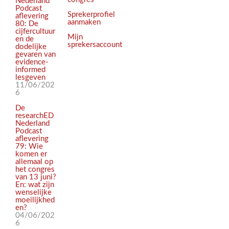
Nederland
Podcast
Sprekerprofiel
aflevering
aanmaken
80: De
cijfercultuur
Mijn
en de
sprekersaccount
dodelijke
gevaren van
evidence-
informed
lesgeven
11/06/202
6
De
researchED
Nederland
Podcast
aflevering
79: Wie
komen er
allemaal op
het congres
van 13 juni?
En: wat zijn
wenselijke
moeilijkhed
en?
04/06/202
6