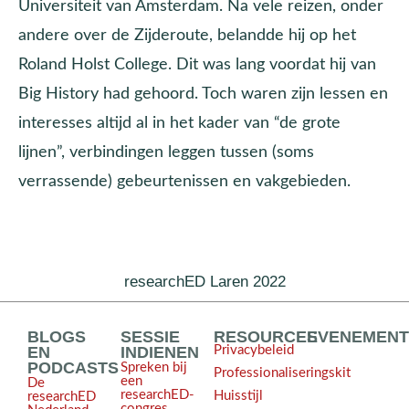
Universiteit van Amsterdam. Na vele reizen, onder
andere over de Zijderoute, belandde hij op het
Roland Holst College. Dit was lang voordat hij van
Big History had gehoord. Toch waren zijn lessen en
interesses altijd al in het kader van “de grote
lijnen”, verbindingen leggen tussen (soms
verrassende) gebeurtenissen en vakgebieden.
researchED Laren 2022
BLOGS
SESSIE
RESOURCES
EVENEMEN
EN
INDIENEN
Privacybeleid
PODCASTS
Spreken bij
Professionaliseringskit
een
De
researchED-
Huisstijl
researchED
congres