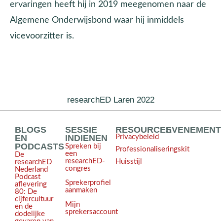
ervaringen heeft hij in 2019 meegenomen naar de
Algemene Onderwijsbond waar hij inmiddels
vicevoorzitter is.
researchED Laren 2022
BLOGS
SESSIE
RESOURCES
EVENEMEN
EN
INDIENEN
Privacybeleid
PODCASTS
Spreken bij
Professionaliseringskit
een
De
researchED-
Huisstijl
researchED
congres
Nederland
Podcast
Sprekerprofiel
aflevering
aanmaken
80: De
cijfercultuur
Mijn
en de
sprekersaccount
dodelijke