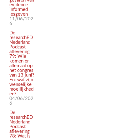
gevaren van
evidence-
informed
lesgeven
11/06/202
6
De
researchED
Nederland
Podcast
aflevering
79: Wie
komen er
allemaal op
het congres
van 13 juni?
En: wat zijn
wenselijke
moeilijkhed
en?
04/06/202
6
De
researchED
Nederland
Podcast
aflevering
78: Wat is