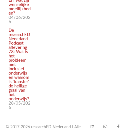
En: wat zijn
wenselijke
moeilijkhed
en?
04/06/202
6
De
researchED
Nederland
Podcast
aflevering
78: Wat is
het
probleem
met
inclusief
onderwijs
en waarom
is ‘transfer’
de heilige
graal van
het
onderwijs?
28/05/202
6
© 2017-2026 researchED Nederland | Alle