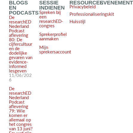
BLOGS
SESSIE
RESOURCES
EVENEMEN
EN
INDIENEN
Privacybeleid
PODCASTS
Spreken bij
Professionaliseringskit
een
De
researchED-
Huisstijl
researchED
congres
Nederland
Podcast
Sprekerprofiel
aflevering
aanmaken
80: De
cijfercultuur
Mijn
en de
sprekersaccount
dodelijke
gevaren van
evidence-
informed
lesgeven
11/06/202
6
De
researchED
Nederland
Podcast
aflevering
79: Wie
komen er
allemaal op
het congres
van 13 juni?