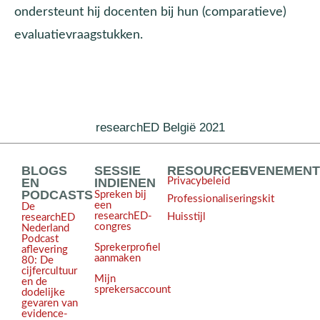
ondersteunt hij docenten bij hun (comparatieve)
evaluatievraagstukken.
researchED België 2021
BLOGS
SESSIE
RESOURCES
EVENEMEN
EN
INDIENEN
Privacybeleid
PODCASTS
Spreken bij
Professionaliseringskit
een
De
researchED-
Huisstijl
researchED
congres
Nederland
Podcast
Sprekerprofiel
aflevering
aanmaken
80: De
cijfercultuur
Mijn
en de
sprekersaccount
dodelijke
gevaren van
evidence-