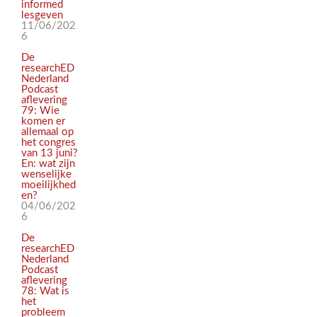
informed
lesgeven
11/06/202
6
De
researchED
Nederland
Podcast
aflevering
79: Wie
komen er
allemaal op
het congres
van 13 juni?
En: wat zijn
wenselijke
moeilijkhed
en?
04/06/202
6
De
researchED
Nederland
Podcast
aflevering
78: Wat is
het
probleem