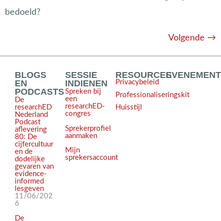
bedoeld?
Volgende
→
BLOGS
SESSIE
RESOURCES
EVENEMEN
EN
INDIENEN
Privacybeleid
PODCASTS
Spreken bij
Professionaliseringskit
een
De
researchED-
Huisstijl
researchED
congres
Nederland
Podcast
Sprekerprofiel
aflevering
aanmaken
80: De
cijfercultuur
Mijn
en de
sprekersaccount
dodelijke
gevaren van
evidence-
informed
lesgeven
11/06/202
6
De