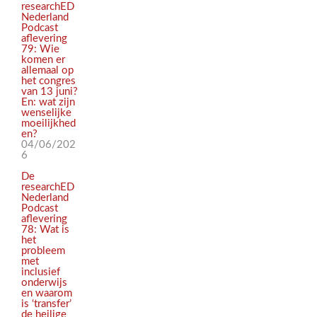
researchED
Nederland
Podcast
aflevering
79: Wie
komen er
allemaal op
het congres
van 13 juni?
En: wat zijn
wenselijke
moeilijkhed
en?
04/06/202
6
De
researchED
Nederland
Podcast
aflevering
78: Wat is
het
probleem
met
inclusief
onderwijs
en waarom
is ‘transfer’
de heilige