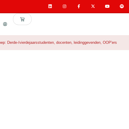
oep:
Derde-/vierdejaarsstudenten
,
docenten
,
leidinggevenden
,
OOP'ers