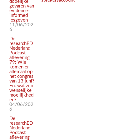
sprekersaccount
dodelijke
gevaren van
evidence-
informed
lesgeven
11/06/202
6
De
researchED
Nederland
Podcast
aflevering
79: Wie
komen er
allemaal op
het congres
van 13 juni?
En: wat zijn
wenselijke
moeilijkhed
en?
04/06/202
6
De
researchED
Nederland
Podcast
aflevering