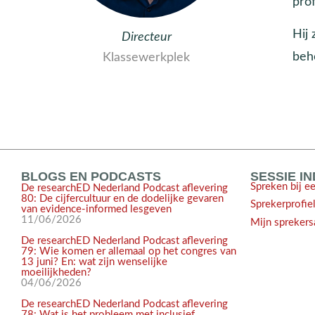
prof
Hij 
Directeur
beh
Klassewerkplek
BLOGS EN PODCASTS
SESSIE I
Spreken bij e
De researchED Nederland Podcast aflevering
80: De cijfercultuur en de dodelijke gevaren
Sprekerprofie
van evidence-informed lesgeven
11/06/2026
Mijn sprekers
De researchED Nederland Podcast aflevering
79: Wie komen er allemaal op het congres van
13 juni? En: wat zijn wenselijke
moeilijkheden?
04/06/2026
De researchED Nederland Podcast aflevering
78: Wat is het probleem met inclusief