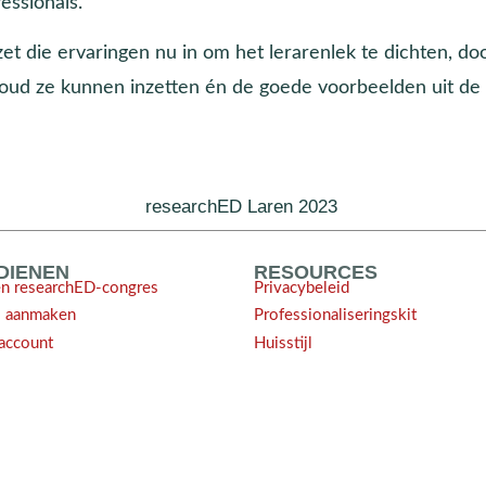
essionals.
zet die ervaringen nu in om het lerarenlek te dichten, do
oud ze kunnen inzetten én de goede voorbeelden uit de 
researchED Laren 2023
NDIENEN
RESOURCES
en researchED-congres
Privacybeleid
l aanmaken
Professionaliseringskit
account
Huisstijl