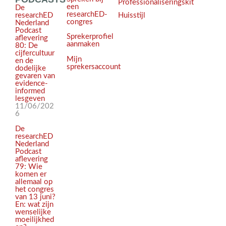
Professionaliseringskit
een
De
researchED-
Huisstijl
researchED
congres
Nederland
Podcast
Sprekerprofiel
aflevering
aanmaken
80: De
cijfercultuur
Mijn
en de
sprekersaccount
dodelijke
gevaren van
evidence-
informed
lesgeven
11/06/202
6
De
researchED
Nederland
Podcast
aflevering
79: Wie
komen er
allemaal op
het congres
van 13 juni?
En: wat zijn
wenselijke
moeilijkhed