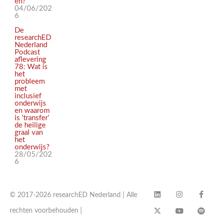
en?
04/06/202
6
De
researchED
Nederland
Podcast
aflevering
78: Wat is
het
probleem
met
inclusief
onderwijs
en waarom
is ‘transfer’
de heilige
graal van
het
onderwijs?
28/05/202
6
© 2017-2026 researchED Nederland | Alle
rechten voorbehouden |