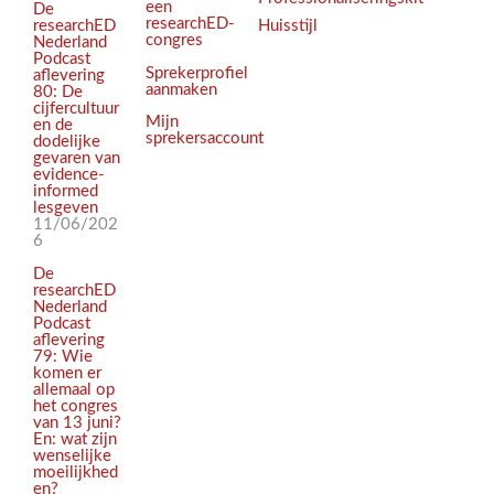
een
De
researchED-
Huisstijl
researchED
congres
Nederland
Podcast
Sprekerprofiel
aflevering
aanmaken
80: De
cijfercultuur
Mijn
en de
sprekersaccount
dodelijke
gevaren van
evidence-
informed
lesgeven
11/06/202
6
De
researchED
Nederland
Podcast
aflevering
79: Wie
komen er
allemaal op
het congres
van 13 juni?
En: wat zijn
wenselijke
moeilijkhed
en?