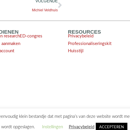
VOLGENDE
Michiel Veldhuis
NDIENEN
RESOURCES
en researchED-congres
Privacybeleid
l aanmaken
Professionaliseringskit
account
Huisstijl
 eenvoudig klein bestandje dat met pagina’s van deze website wordt m
ontact@researchED.eu
wordt opgeslagen.
Instellingen
Privacybeleid
ACCEPTEREN