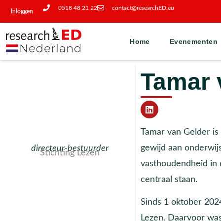
0518 48 21 22
contact@researchED.eu
Inloggen
Home
Evenementen
Tamar 
Tamar van Gelder is
gewijd aan onderwijs
directeur-bestuurder
Stichting Lezen
vasthoudendheid in d
centraal staan.
Sinds 1 oktober 2024
Lezen. Daarvoor was 