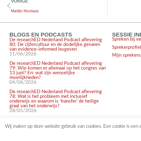
VORIGE
Martijn Nicolaas
BLOGS EN PODCASTS
SESSIE I
Spreken bij e
De researchED Nederland Podcast aflevering
80: De cijfercultuur en de dodelijke gevaren
Sprekerprofie
van evidence-informed lesgeven
11/06/2026
Mijn sprekers
De researchED Nederland Podcast aflevering
79: Wie komen er allemaal op het congres van
13 juni? En: wat zijn wenselijke
moeilijkheden?
04/06/2026
De researchED Nederland Podcast aflevering
78: Wat is het probleem met inclusief
onderwijs en waarom is ‘transfer’ de heilige
graal van het onderwijs?
28/05/2026
Wij maken op deze website gebruik van cookies. Een cookie is een
© 2017-2026 researchED Nederland | Alle rechten voorbehouden |
c