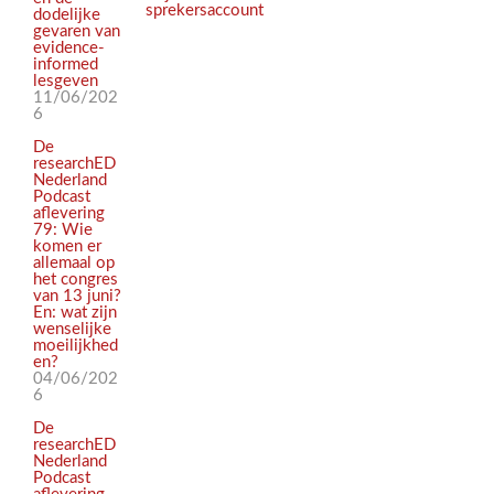
sprekersaccount
dodelijke
gevaren van
evidence-
informed
lesgeven
11/06/202
6
De
researchED
Nederland
Podcast
aflevering
79: Wie
komen er
allemaal op
het congres
van 13 juni?
En: wat zijn
wenselijke
moeilijkhed
en?
04/06/202
6
De
researchED
Nederland
Podcast