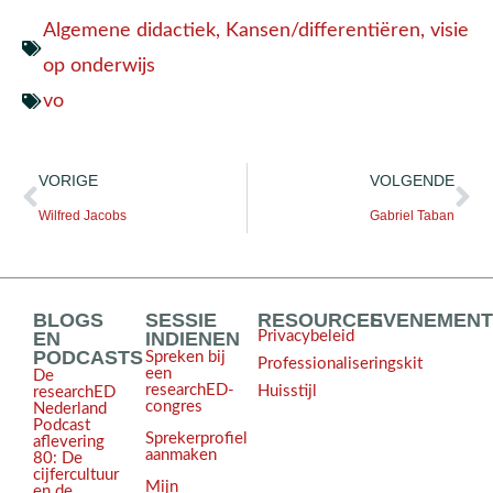
Algemene didactiek
,
Kansen/differentiëren
,
visie
op onderwijs
vo
VORIGE
VOLGENDE
Wilfred Jacobs
Gabriel Taban
BLOGS
SESSIE
RESOURCES
EVENEMEN
EN
INDIENEN
Privacybeleid
PODCASTS
Spreken bij
Professionaliseringskit
een
De
researchED-
Huisstijl
researchED
congres
Nederland
Podcast
Sprekerprofiel
aflevering
aanmaken
80: De
cijfercultuur
Mijn
en de